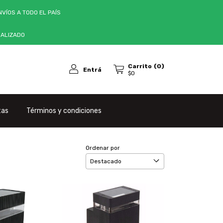
VÍOS A TODO EL PAÍS
NALIZADO
Carrito
(
0
)
Entrá
$0
tas
Términos y condiciones
Ordenar por