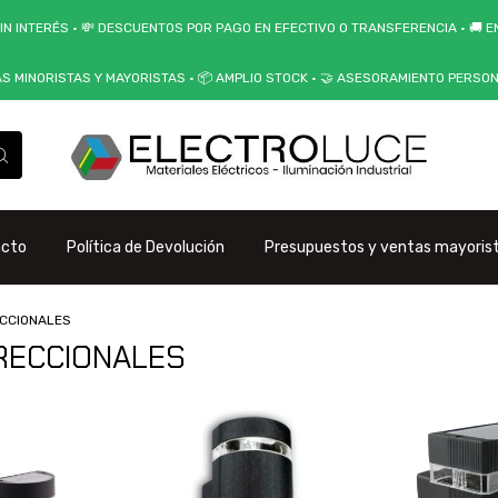
IN INTERÉS • 💸 DESCUENTOS POR PAGO EN EFECTIVO O TRANSFERENCIA • 🚚 EN
AS MINORISTAS Y MAYORISTAS • 📦 AMPLIO STOCK • 🤝 ASESORAMIENTO PERSO
acto
Política de Devolución
Presupuestos y ventas mayoris
ECCIONALES
IRECCIONALES