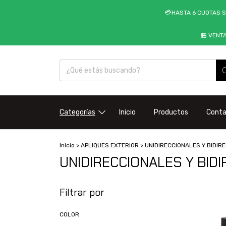
💳HASTA 6 CUOTAS S
🏪 VENT
Categorías
Inicio
Productos
Cont
Inicio
>
APLIQUES EXTERIOR
>
UNIDIRECCIONALES Y BIDIR
UNIDIRECCIONALES Y BID
Filtrar por
COLOR