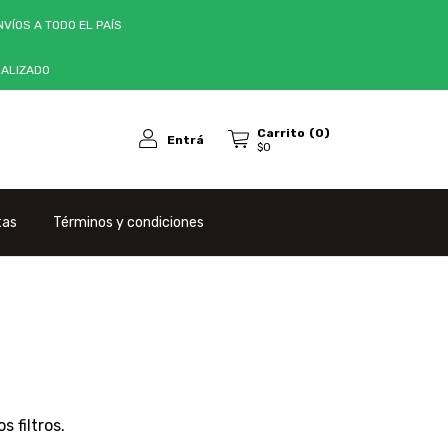
VÍOS A TODO EL PAÍS
NALIZADO
Carrito
(
0
)
Entrá
$0
tas
Términos y condiciones
 filtros.