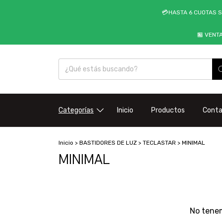
💳HASTA 6 CUOTAS S
🏪 VENT
Categorías
Inicio
Productos
Cont
Inicio
>
BASTIDORES DE LUZ
>
TECLASTAR
>
MINIMAL
MINIMAL
No tenem