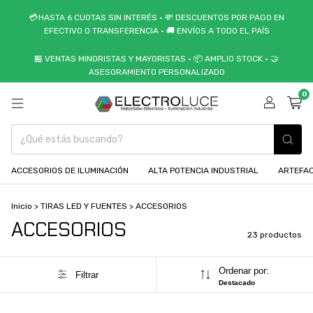
💳HASTA 6 CUOTAS SIN INTERÉS • 💸 DESCUENTOS POR PAGO EN
EFECTIVO O TRANSFERENCIA • 🚚 ENVÍOS A TODO EL PAÍS
🏪 VENTAS MINORISTAS Y MAYORISTAS • 📦 AMPLIO STOCK • 🤝
ASESORAMIENTO PERSONALIZADO
0
ACCESORIOS DE ILUMINACIÓN
ALTA POTENCIA INDUSTRIAL
ARTEFAC
Inicio
>
TIRAS LED Y FUENTES
>
ACCESORIOS
ACCESORIOS
23 productos
Ordenar por:
Filtrar
Destacado