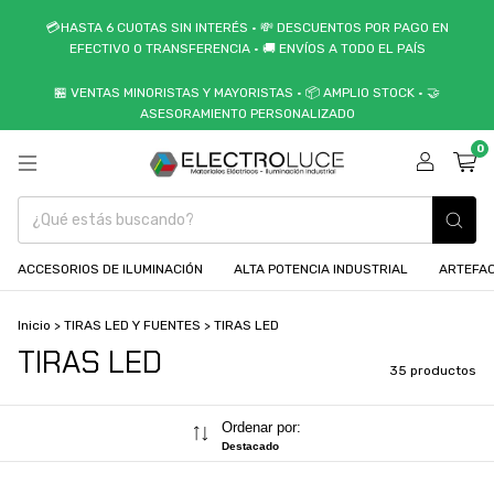
💳HASTA 6 CUOTAS SIN INTERÉS • 💸 DESCUENTOS POR PAGO EN
EFECTIVO O TRANSFERENCIA • 🚚 ENVÍOS A TODO EL PAÍS
🏪 VENTAS MINORISTAS Y MAYORISTAS • 📦 AMPLIO STOCK • 🤝
ASESORAMIENTO PERSONALIZADO
0
ACCESORIOS DE ILUMINACIÓN
ALTA POTENCIA INDUSTRIAL
ARTEFAC
Inicio
>
TIRAS LED Y FUENTES
>
TIRAS LED
TIRAS LED
35 productos
Ordenar por:
Destacado