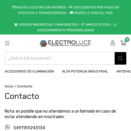
💳HASTA 6 CUOTAS SIN INTERÉS • 💸 DESCUENTOS POR PAGO EN
EFECTIVO O TRANSFERENCIA • 🚚 ENVÍOS A TODO EL PAÍS
🏪 VENTAS MINORISTAS Y MAYORISTAS • 📦 AMPLIO STOCK • 🤝
ASESORAMIENTO PERSONALIZADO
0
ACCESORIOS DE ILUMINACIÓN
ALTA POTENCIA INDUSTRIAL
ARTEFAC
Inicio
>
Contacto
Contacto
Nota: es posible que no atendamos a un llamado en caso de
estar atendiendo en mostrador.
5491159243134