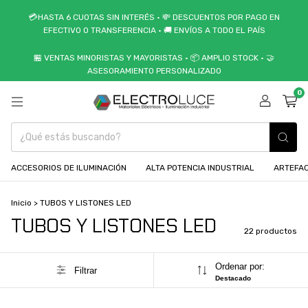
💳HASTA 6 CUOTAS SIN INTERÉS • 💸 DESCUENTOS POR PAGO EN
EFECTIVO O TRANSFERENCIA • 🚚 ENVÍOS A TODO EL PAÍS
🏪 VENTAS MINORISTAS Y MAYORISTAS • 📦 AMPLIO STOCK • 🤝
ASESORAMIENTO PERSONALIZADO
0
ACCESORIOS DE ILUMINACIÓN
ALTA POTENCIA INDUSTRIAL
ARTEFAC
Inicio
>
TUBOS Y LISTONES LED
TUBOS Y LISTONES LED
22 productos
Ordenar por:
Filtrar
Destacado