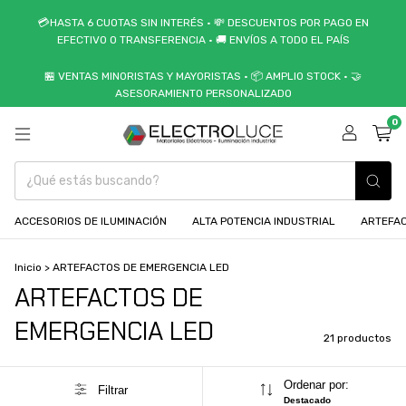
💳HASTA 6 CUOTAS SIN INTERÉS • 💸 DESCUENTOS POR PAGO EN
EFECTIVO O TRANSFERENCIA • 🚚 ENVÍOS A TODO EL PAÍS
🏪 VENTAS MINORISTAS Y MAYORISTAS • 📦 AMPLIO STOCK • 🤝
ASESORAMIENTO PERSONALIZADO
0
ACCESORIOS DE ILUMINACIÓN
ALTA POTENCIA INDUSTRIAL
ARTEFAC
Inicio
>
ARTEFACTOS DE EMERGENCIA LED
ARTEFACTOS DE
EMERGENCIA LED
21 productos
Ordenar por:
Filtrar
Destacado