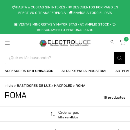
💳HASTA 6 CUOTAS SIN INTERÉS • 💸 DESCUENTOS POR PAGO EN
EFECTIVO O TRANSFERENCIA • 🚚 ENVÍOS A TODO EL PAÍS
🏪 VENTAS MINORISTAS Y MAYORISTAS • 📦 AMPLIO STOCK • 🤝
ASESORAMIENTO PERSONALIZADO
0
ACCESORIOS DE ILUMINACIÓN
ALTA POTENCIA INDUSTRIAL
ARTEFAC
Inicio
>
BASTIDORES DE LUZ
>
MACROLED
>
ROMA
ROMA
18 productos
Ordenar por:
Más vendidos