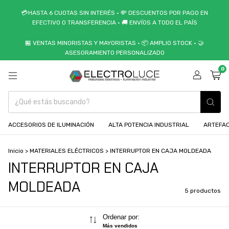
💳HASTA 6 CUOTAS SIN INTERÉS • 💸 DESCUENTOS POR PAGO EN
EFECTIVO O TRANSFERENCIA • 🚚 ENVÍOS A TODO EL PAÍS
🏪 VENTAS MINORISTAS Y MAYORISTAS • 📦 AMPLIO STOCK • 🤝
ASESORAMIENTO PERSONALIZADO
0
ACCESORIOS DE ILUMINACIÓN
ALTA POTENCIA INDUSTRIAL
ARTEFAC
Inicio
>
MATERIALES ELÉCTRICOS
>
INTERRUPTOR EN CAJA MOLDEADA
INTERRUPTOR EN CAJA
MOLDEADA
5 productos
Ordenar por:
Más vendidos