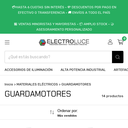
💳HASTA 6 CUOTAS SIN INTERÉS • 💸 DESCUENTOS POR PAGO EN
EFECTIVO O TRANSFERENCIA • 🚚 ENVÍOS A TODO EL PAÍS
🏪 VENTAS MINORISTAS Y MAYORISTAS • 📦 AMPLIO STOCK • 🤝
ASESORAMIENTO PERSONALIZADO
0
ACCESORIOS DE ILUMINACIÓN
ALTA POTENCIA INDUSTRIAL
ARTEFAC
Inicio
>
MATERIALES ELÉCTRICOS
>
GUARDAMOTORES
GUARDAMOTORES
14 productos
Ordenar por:
Más vendidos