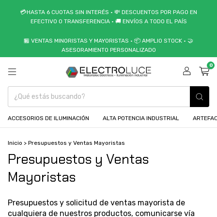
💳HASTA 6 CUOTAS SIN INTERÉS • 💸 DESCUENTOS POR PAGO EN
EFECTIVO O TRANSFERENCIA • 🚚 ENVÍOS A TODO EL PAÍS
🏪 VENTAS MINORISTAS Y MAYORISTAS • 📦 AMPLIO STOCK • 🤝
ASESORAMIENTO PERSONALIZADO
0
ACCESORIOS DE ILUMINACIÓN
ALTA POTENCIA INDUSTRIAL
ARTEFAC
Inicio
>
Presupuestos y Ventas Mayoristas
Presupuestos y Ventas
Mayoristas
Presupuestos y solicitud de ventas mayorista de
cualquiera de nuestros productos, comunicarse vía